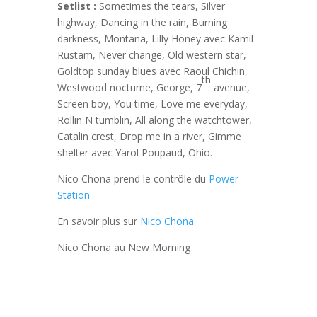
Setlist :
Sometimes the tears, Silver
highway, Dancing in the rain, Burning
darkness, Montana, Lilly Honey avec Kamil
Rustam, Never change, Old western star,
Goldtop sunday blues avec Raoul Chichin,
th
Westwood nocturne, George, 7
avenue,
Screen boy, You time, Love me everyday,
Rollin N tumblin, All along the watchtower,
Catalin crest, Drop me in a river, Gimme
shelter avec Yarol Poupaud, Ohio.
Nico Chona prend le contrôle du
Power
Station
En savoir plus sur
Nico Chona
Nico Chona au New Morning