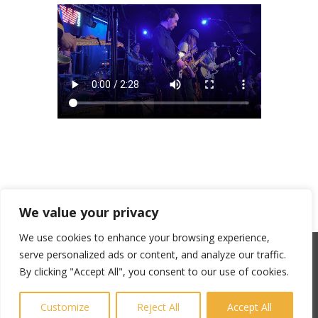
We value your privacy
We use cookies to enhance your browsing experience,
serve personalized ads or content, and analyze our traffic.
SACEM : 101735096 – ©Copyright Zicline 1998 –
By clicking "Accept All", you consent to our use of cookies.
2026
Any reproduction prohibited
Customize
Reject All
Accept All