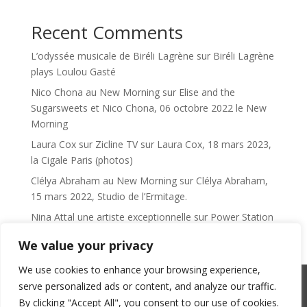
Recent Comments
L’odyssée musicale de Biréli Lagrène
sur
Biréli Lagrène
plays Loulou Gasté
Nico Chona au New Morning
sur
Elise and the
Sugarsweets et Nico Chona, 06 octobre 2022 le New
Morning
Laura Cox sur Zicline TV
sur
Laura Cox, 18 mars 2023,
la Cigale Paris (photos)
Clélya Abraham au New Morning
sur
Clélya Abraham,
15 mars 2022, Studio de l’Ermitage.
Nina Attal une artiste exceptionnelle
sur
Power Station
We value your privacy
We use cookies to enhance your browsing experience,
serve personalized ads or content, and analyze our traffic.
SACEM : 101735096 – ©Copyright Zicline 1998 –
By clicking "Accept All", you consent to our use of cookies.