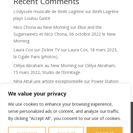
Recent Comments
L’odyssée musicale de Biréli Lagrène
sur
Biréli Lagrène
plays Loulou Gasté
Nico Chona au New Morning
sur
Elise and the
Sugarsweets et Nico Chona, 06 octobre 2022 le New
Morning
Laura Cox sur Zicline TV
sur
Laura Cox, 18 mars 2023,
la Cigale Paris (photos)
Clélya Abraham au New Morning
sur
Clélya Abraham,
15 mars 2022, Studio de l’Ermitage.
Nina Attal une artiste exceptionnelle
sur
Power Station
We value your privacy
We use cookies to enhance your browsing experience,
serve personalized ads or content, and analyze our traffic.
SACEM : 101735096 – ©Copyright Zicline 1998 –
By clicking "Accept All", you consent to our use of cookies.
2026
Any reproduction prohibited