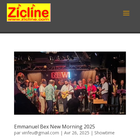
Emmanuel Bex New Morning 2025
par
vinfeu@gmail.com
|
Avr 26, 2025
|
Showtime