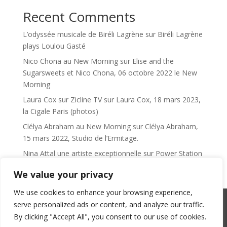
Recent Comments
L’odyssée musicale de Biréli Lagrène
sur
Biréli Lagrène
plays Loulou Gasté
Nico Chona au New Morning
sur
Elise and the
Sugarsweets et Nico Chona, 06 octobre 2022 le New
Morning
Laura Cox sur Zicline TV
sur
Laura Cox, 18 mars 2023,
la Cigale Paris (photos)
Clélya Abraham au New Morning
sur
Clélya Abraham,
15 mars 2022, Studio de l’Ermitage.
Nina Attal une artiste exceptionnelle
sur
Power Station
We value your privacy
We use cookies to enhance your browsing experience,
serve personalized ads or content, and analyze our traffic.
SACEM : 101735096 – ©Copyright Zicline 1998 –
By clicking "Accept All", you consent to our use of cookies.
2026