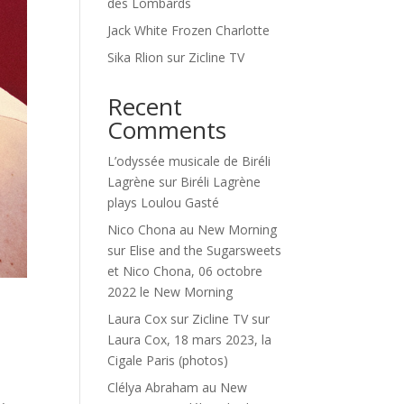
des Lombards
Jack White Frozen Charlotte
Sika Rlion sur Zicline TV
Recent
Comments
L’odyssée musicale de Biréli
Lagrène
sur
Biréli Lagrène
plays Loulou Gasté
Nico Chona au New Morning
sur
Elise and the Sugarsweets
et Nico Chona, 06 octobre
2022 le New Morning
Laura Cox sur Zicline TV
sur
Laura Cox, 18 mars 2023, la
Cigale Paris (photos)
Clélya Abraham au New