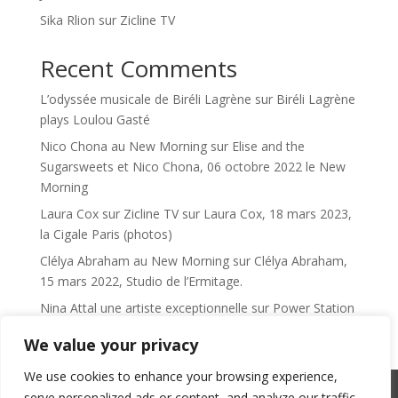
Sika Rlion sur Zicline TV
Recent Comments
L’odyssée musicale de Biréli Lagrène
sur
Biréli Lagrène
plays Loulou Gasté
Nico Chona au New Morning
sur
Elise and the
Sugarsweets et Nico Chona, 06 octobre 2022 le New
Morning
Laura Cox sur Zicline TV
sur
Laura Cox, 18 mars 2023,
la Cigale Paris (photos)
Clélya Abraham au New Morning
sur
Clélya Abraham,
15 mars 2022, Studio de l’Ermitage.
Nina Attal une artiste exceptionnelle
sur
Power Station
We value your privacy
We use cookies to enhance your browsing experience,
serve personalized ads or content, and analyze our traffic.