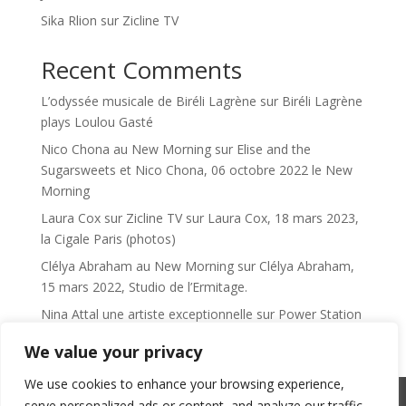
Sika Rlion sur Zicline TV
Recent Comments
L’odyssée musicale de Biréli Lagrène
sur
Biréli Lagrène
plays Loulou Gasté
Nico Chona au New Morning
sur
Elise and the
Sugarsweets et Nico Chona, 06 octobre 2022 le New
Morning
Laura Cox sur Zicline TV
sur
Laura Cox, 18 mars 2023,
la Cigale Paris (photos)
Clélya Abraham au New Morning
sur
Clélya Abraham,
15 mars 2022, Studio de l’Ermitage.
Nina Attal une artiste exceptionnelle
sur
Power Station
We value your privacy
We use cookies to enhance your browsing experience,
serve personalized ads or content, and analyze our traffic.