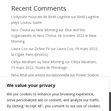
Recent Comments
L’odyssée musicale de Biréli Lagrène
sur
Biréli Lagrène
plays Loulou Gasté
Nico Chona au New Morning
sur
Elise and the
Sugarsweets et Nico Chona, 06 octobre 2022 le New
Morning
Laura Cox sur Zicline TV
sur
Laura Cox, 18 mars 2023,
la Cigale Paris (photos)
Clélya Abraham au New Morning
sur
Clélya Abraham,
15 mars 2022, Studio de l’Ermitage.
Nina Attal une artiste exceptionnelle
sur
Power Station
We value your privacy
We use cookies to enhance your browsing experience,
serve personalized ads or content, and analyze our traffic.
SACEM : 101735096 – ©Copyright Zicline 1998 –
By clicking "Accept All", you consent to our use of cookies.
2026