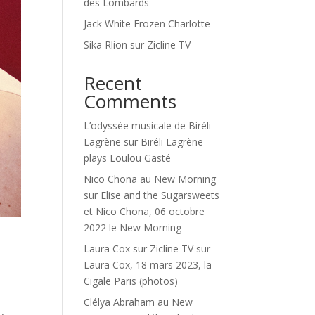
des Lombards
Jack White Frozen Charlotte
Sika Rlion sur Zicline TV
Recent
Comments
L’odyssée musicale de Biréli
Lagrène
sur
Biréli Lagrène
plays Loulou Gasté
Nico Chona au New Morning
sur
Elise and the Sugarsweets
et Nico Chona, 06 octobre
2022 le New Morning
Laura Cox sur Zicline TV
sur
Laura Cox, 18 mars 2023, la
Cigale Paris (photos)
Clélya Abraham au New