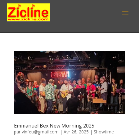
Emmanuel Bex New Morning 2025
par
vinfeu@gmail.com
|
Avr 26, 2025
|
Showtime