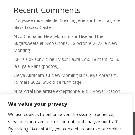
Recent Comments
L’odyssée musicale de Biréli Lagrène
sur
Biréli Lagrène
plays Loulou Gasté
Nico Chona au New Morning
sur
Elise and the
Sugarsweets et Nico Chona, 06 octobre 2022 le New
Morning
Laura Cox sur Zicline TV
sur
Laura Cox, 18 mars 2023,
la Cigale Paris (photos)
Clélya Abraham au New Morning
sur
Clélya Abraham,
15 mars 2022, Studio de l’Ermitage.
Nina Attal une artiste exceptionnelle
sur
Power Station
We value your privacy
We use cookies to enhance your browsing experience,
serve personalized ads or content, and analyze our traffic.
SACEM : 101735096 – ©Copyright Zicline 1998 –
By clicking "Accept All", you consent to our use of cookies.
2026