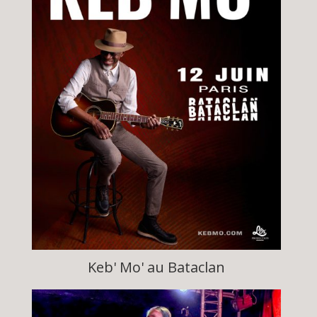
Keb' Mo' au Bataclan