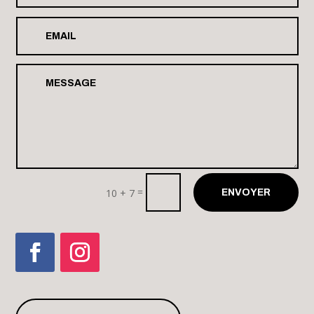
Floirac (33)
Août 28 - 29 2026
SNARKY PUPPY
La Villette Paris
Août 29 2026
AMYL AND THE SNIFFERS
=
10 + 7
ENVOYER
Rock en Seine Paris
Août 29 2026
HAMASAARI
Tresbœuf (35)