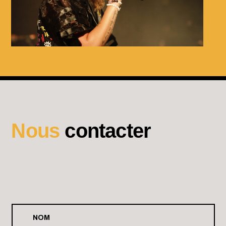
Août 24 2026
JUL
Chateau Gontier
Août 26 - 30 2026
ROCK EN SEINE 2026
Domaine de Saint Cloud
Nous
contacter
Août 26 2026
HOLLYWOOD VAMPIRES
Adidas Arena Paris 18
Août 27 2026
SOS SOLIDARITÉ INCENDIES