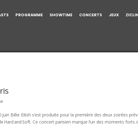
ASTS
PROGRAMME
SHOWTIME
CONCERTS
JEUX
ZICLI
ris
me
10 juin Billie Eilish s’est produite pour la première des deux soirées pré
 Me Hard and Soft. Ce concert parisien marque l’un des moments forts 