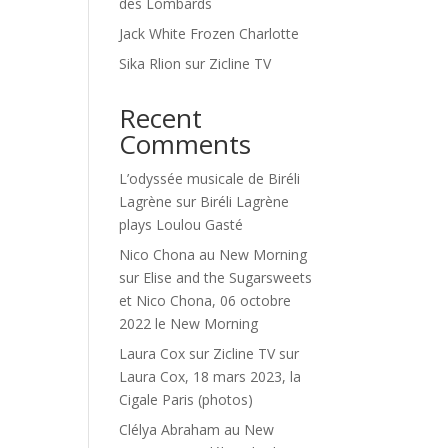
des Lombards
Jack White Frozen Charlotte
Sika Rlion sur Zicline TV
Recent
Comments
L’odyssée musicale de Biréli
Lagrène
sur
Biréli Lagrène
plays Loulou Gasté
Nico Chona au New Morning
sur
Elise and the Sugarsweets
et Nico Chona, 06 octobre
2022 le New Morning
Laura Cox sur Zicline TV
sur
Laura Cox, 18 mars 2023, la
Cigale Paris (photos)
Clélya Abraham au New