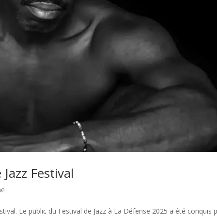
Jazz Festival
me
tival. Le public du Festival de Jazz à La Défense 2025 a été conquis p