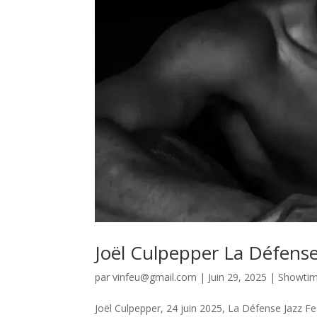
Joël Culpepper La Défense 
par
vinfeu@gmail.com
|
Juin 29, 2025
|
Showti
Joël Culpepper, 24 juin 2025, La Défense Jazz Fes