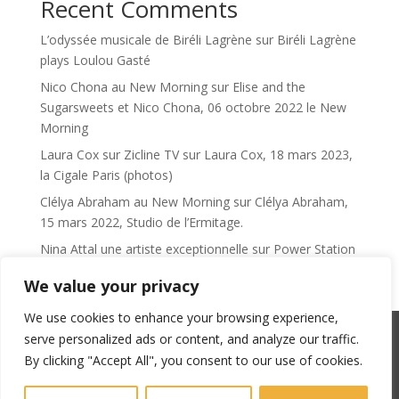
Recent Comments
L’odyssée musicale de Biréli Lagrène
sur
Biréli Lagrène
plays Loulou Gasté
Nico Chona au New Morning
sur
Elise and the
Sugarsweets et Nico Chona, 06 octobre 2022 le New
Morning
Laura Cox sur Zicline TV
sur
Laura Cox, 18 mars 2023,
la Cigale Paris (photos)
Clélya Abraham au New Morning
sur
Clélya Abraham,
15 mars 2022, Studio de l’Ermitage.
Nina Attal une artiste exceptionnelle
sur
Power Station
We value your privacy
We use cookies to enhance your browsing experience,
serve personalized ads or content, and analyze our traffic.
SACEM : 101735096 – ©Copyright Zicline 1998 –
By clicking "Accept All", you consent to our use of cookies.
2026
Any reproduction prohibited