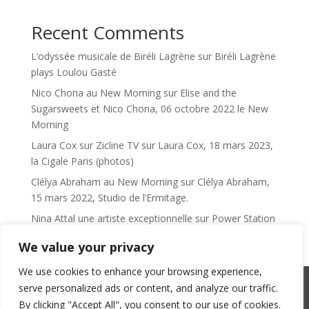
Recent Comments
L’odyssée musicale de Biréli Lagrène
sur
Biréli Lagrène
plays Loulou Gasté
Nico Chona au New Morning
sur
Elise and the
Sugarsweets et Nico Chona, 06 octobre 2022 le New
Morning
Laura Cox sur Zicline TV
sur
Laura Cox, 18 mars 2023,
la Cigale Paris (photos)
Clélya Abraham au New Morning
sur
Clélya Abraham,
15 mars 2022, Studio de l’Ermitage.
Nina Attal une artiste exceptionnelle
sur
Power Station
We value your privacy
We use cookies to enhance your browsing experience,
serve personalized ads or content, and analyze our traffic.
SACEM : 101735096 – ©Copyright Zicline 1998 –
By clicking "Accept All", you consent to our use of cookies.