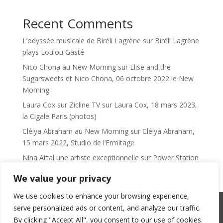
Recent Comments
L’odyssée musicale de Biréli Lagrène
sur
Biréli Lagrène
plays Loulou Gasté
Nico Chona au New Morning
sur
Elise and the
Sugarsweets et Nico Chona, 06 octobre 2022 le New
Morning
Laura Cox sur Zicline TV
sur
Laura Cox, 18 mars 2023,
la Cigale Paris (photos)
Clélya Abraham au New Morning
sur
Clélya Abraham,
15 mars 2022, Studio de l’Ermitage.
Nina Attal une artiste exceptionnelle
sur
Power Station
We value your privacy
We use cookies to enhance your browsing experience,
serve personalized ads or content, and analyze our traffic.
SACEM : 101735096 – ©Copyright Zicline 1998 –
By clicking "Accept All", you consent to our use of cookies.