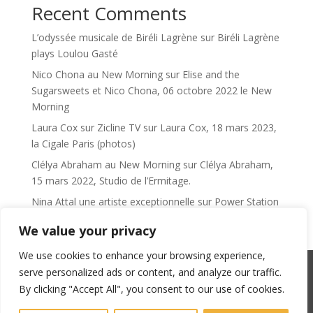
Recent Comments
L’odyssée musicale de Biréli Lagrène
sur
Biréli Lagrène
plays Loulou Gasté
Nico Chona au New Morning
sur
Elise and the
Sugarsweets et Nico Chona, 06 octobre 2022 le New
Morning
Laura Cox sur Zicline TV
sur
Laura Cox, 18 mars 2023,
la Cigale Paris (photos)
Clélya Abraham au New Morning
sur
Clélya Abraham,
15 mars 2022, Studio de l’Ermitage.
Nina Attal une artiste exceptionnelle
sur
Power Station
We value your privacy
We use cookies to enhance your browsing experience,
serve personalized ads or content, and analyze our traffic.
SACEM : 101735096 – ©Copyright Zicline 1998 –
By clicking "Accept All", you consent to our use of cookies.
2026