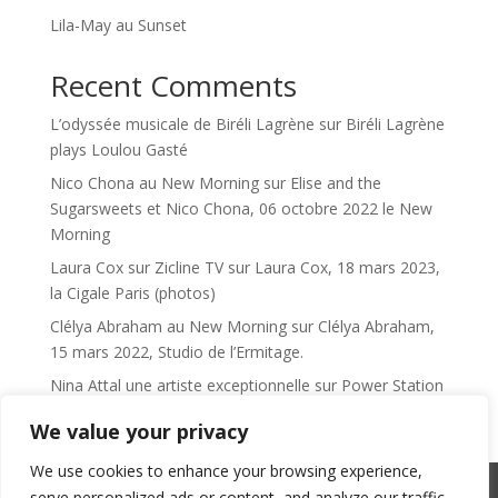
Lila-May au Sunset
Recent Comments
L’odyssée musicale de Biréli Lagrène
sur
Biréli Lagrène
plays Loulou Gasté
Nico Chona au New Morning
sur
Elise and the
Sugarsweets et Nico Chona, 06 octobre 2022 le New
Morning
Laura Cox sur Zicline TV
sur
Laura Cox, 18 mars 2023,
la Cigale Paris (photos)
Clélya Abraham au New Morning
sur
Clélya Abraham,
15 mars 2022, Studio de l’Ermitage.
Nina Attal une artiste exceptionnelle
sur
Power Station
We value your privacy
We use cookies to enhance your browsing experience,
serve personalized ads or content, and analyze our traffic.