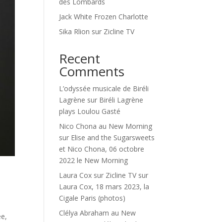
des Lombards
Jack White Frozen Charlotte
Sika Rlion sur Zicline TV
Recent
Comments
L’odyssée musicale de Biréli
Lagrène
sur
Biréli Lagrène
plays Loulou Gasté
Nico Chona au New Morning
sur
Elise and the Sugarsweets
et Nico Chona, 06 octobre
2022 le New Morning
Laura Cox sur Zicline TV
sur
Laura Cox, 18 mars 2023, la
Cigale Paris (photos)
Clélya Abraham au New
ée,