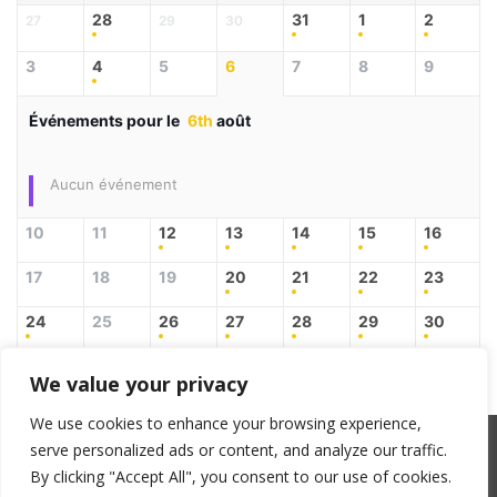
28
31
1
2
27
29
30
3
4
5
6
7
8
9
Événements pour le
6th
août
Aucun événement
10
11
12
13
14
15
16
17
18
19
20
21
22
23
24
25
26
27
28
29
30
31
3
4
5
6
1
2
We value your privacy
We use cookies to enhance your browsing experience,
serve personalized ads or content, and analyze our traffic.
SACEM : 101735096 – ©Copyright Zicline 1998 –
By clicking "Accept All", you consent to our use of cookies.
2026