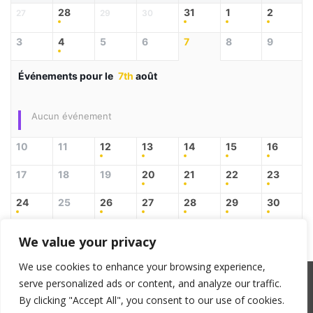
28
31
1
2
27
29
30
3
4
5
6
7
8
9
Événements pour le
7th
août
Aucun événement
10
11
12
13
14
15
16
17
18
19
20
21
22
23
24
25
26
27
28
29
30
31
3
4
5
6
1
2
We value your privacy
We use cookies to enhance your browsing experience,
serve personalized ads or content, and analyze our traffic.
SACEM : 101735096 – ©Copyright Zicline 1998 –
By clicking "Accept All", you consent to our use of cookies.
2026