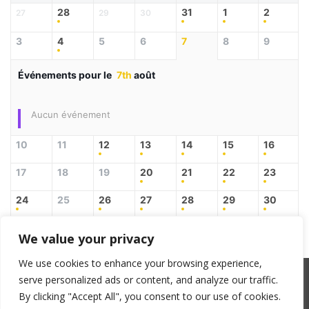
28
31
1
2
27
29
30
3
4
5
6
7
8
9
Événements pour le
7th
août
Aucun événement
10
11
12
13
14
15
16
17
18
19
20
21
22
23
24
25
26
27
28
29
30
31
3
4
5
6
1
2
We value your privacy
We use cookies to enhance your browsing experience,
serve personalized ads or content, and analyze our traffic.
SACEM : 101735096 – ©Copyright Zicline 1998 –
By clicking "Accept All", you consent to our use of cookies.
2026